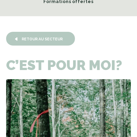
Formations offertes
RETOUR AU SECTEUR
C’EST
POUR
MOI?